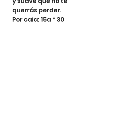
y suave que no te
querrás perder.
Por caja: 15g * 30
unidades * 12 display
Agregar al carrito
© 2025 Cía H.A. Universal S.A. Todos
los derechos reservados. Sitio web
actualizado por
Juan José De la Cruz.