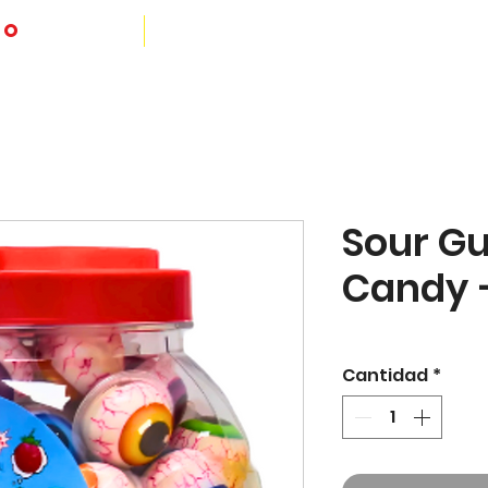
io
Sour 
Candy –
Cantidad
*